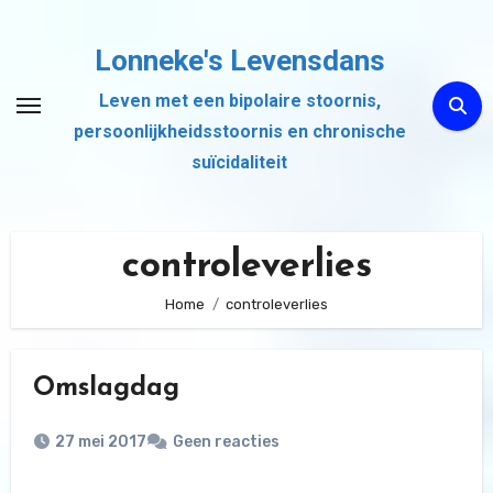
Ga
naar
Lonneke's Levensdans
de
Leven met een bipolaire stoornis,
inhoud
persoonlijkheidsstoornis en chronische
suïcidaliteit
controleverlies
Home
controleverlies
Omslagdag
27 mei 2017
Geen reacties