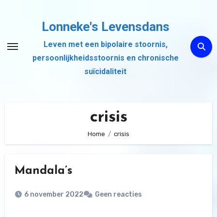
Ga
naar
Lonneke's Levensdans
de
Leven met een bipolaire stoornis,
inhoud
persoonlijkheidsstoornis en chronische
suïcidaliteit
crisis
Home
crisis
Mandala’s
6 november 2022
Geen reacties