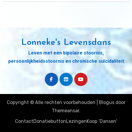
Lonneke's Levensdans
Leven met een bipolaire stoornis,
persoonlijkheidsstoornis en chronische suïcidaliteit
Copyright © Alle rechten voorbehouden
|
Blogus
door
Themeansar
.
Contact
Donatiebutton
Lezingen
Koop ‘Dansen’