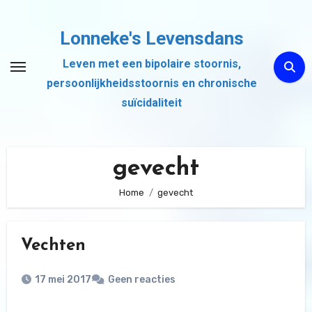
Ga
naar
Lonneke's Levensdans
de
Leven met een bipolaire stoornis,
inhoud
persoonlijkheidsstoornis en chronische
suïcidaliteit
gevecht
Home
gevecht
Vechten
17 mei 2017
Geen reacties