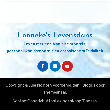
Lonneke's Levensdans
Leven met een bipolaire stoornis,
persoonlijkheidsstoornis en chronische suïcidaliteit
Copyright © Alle rechten voorbehouden
|
Blogus
door
Themeansar
.
Contact
Donatiebutton
Lezingen
Koop ‘Dansen’