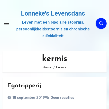
Ga
naar
Lonneke's Levensdans
de
Leven met een bipolaire stoornis,
inhoud
persoonlijkheidsstoornis en chronische
suïcidaliteit
kermis
Home
kermis
Egotripperij
18 september 2019
Geen reacties