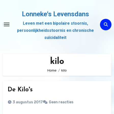
Ga
naar
Lonneke's Levensdans
de
Leven met een bipolaire stoornis,
inhoud
persoonlijkheidsstoornis en chronische
suïcidaliteit
kilo
Home
kilo
De Kilo's
3 augustus 2017
Geen reacties