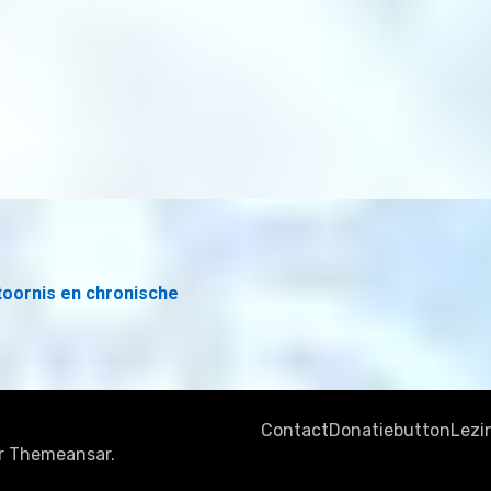
toornis en chronische
Contact
Donatiebutton
Lezi
r
Themeansar
.