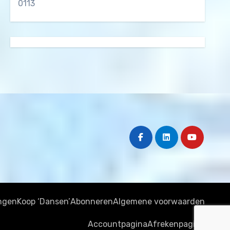
0113
ngen
Koop ‘Dansen’
Abonneren
Algemene voorwaarden
Accountpagina
Afrekenpagina