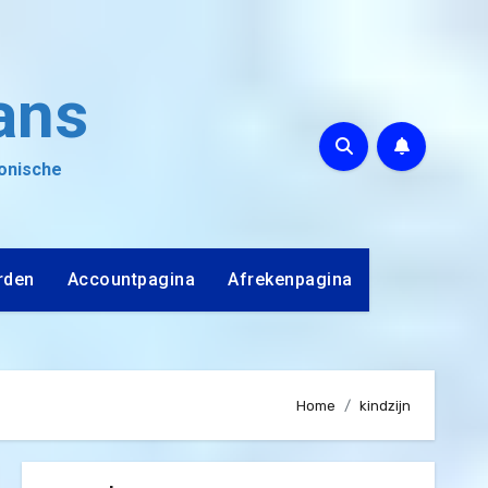
ans
ronische
rden
Accountpagina
Afrekenpagina
Home
kindzijn