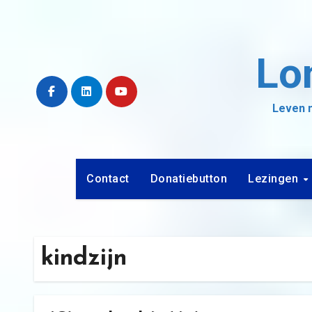
Ga
naar
de
Lo
inhoud
Leven m
Contact
Donatiebutton
Lezingen
kindzijn