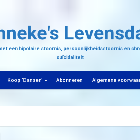
nneke's Levensd
et een bipolaire stoornis, persoonlijkheidsstoornis en ch
suïcidaliteit
Koop ‘Dansen’
Abonneren
Algemene voorwaa