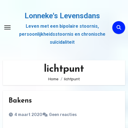
Ga
naar
Lonneke's Levensdans
de
Leven met een bipolaire stoornis,
inhoud
persoonlijkheidsstoornis en chronische
suïcidaliteit
lichtpunt
Home
lichtpunt
Bakens
4 maart 2020
Geen reacties