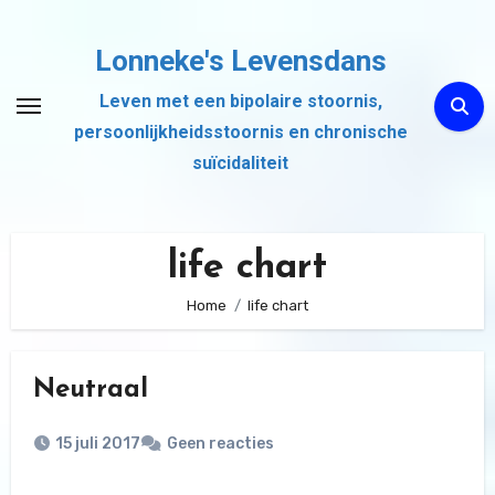
Ga
naar
Lonneke's Levensdans
de
Leven met een bipolaire stoornis,
inhoud
persoonlijkheidsstoornis en chronische
suïcidaliteit
life chart
Home
life chart
Neutraal
15 juli 2017
Geen reacties