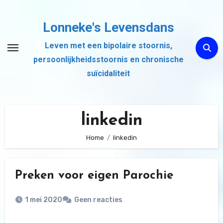
Ga
naar
Lonneke's Levensdans
de
Leven met een bipolaire stoornis,
inhoud
persoonlijkheidsstoornis en chronische
suïcidaliteit
linkedin
Home
linkedin
Preken voor eigen Parochie
1 mei 2020
Geen reacties