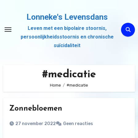
Ga
naar
Lonneke's Levensdans
de
Leven met een bipolaire stoornis,
inhoud
persoonlijkheidsstoornis en chronische
suïcidaliteit
#medicatie
Home
#medicatie
Zonnebloemen
27 november 2022
Geen reacties