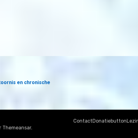
toornis en chronische
Contact
Donatiebutton
Lezi
r
Themeansar
.