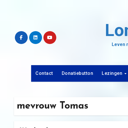
Ga
naar
de
Lo
inhoud
Leven m
Contact
Donatiebutton
Lezingen
mevrouw Tomas