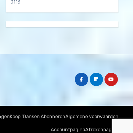
0113
ngen
Koop ‘Dansen’
Abonneren
Algemene voorwaarden
Accountpagina
Afrekenpagina