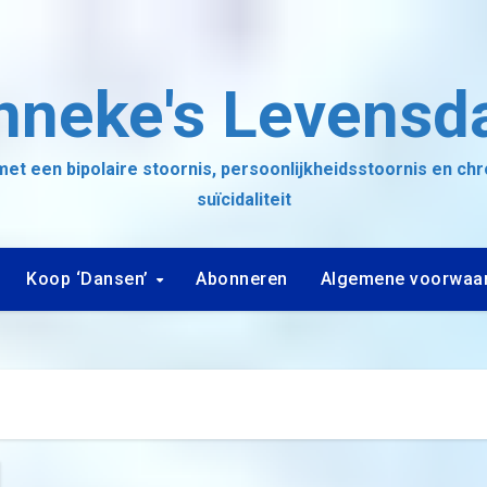
nneke's Levensd
et een bipolaire stoornis, persoonlijkheidsstoornis en ch
suïcidaliteit
Koop ‘Dansen’
Abonneren
Algemene voorwaa