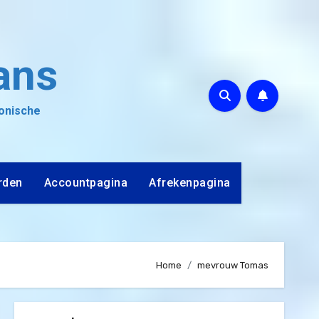
ans
ronische
rden
Accountpagina
Afrekenpagina
Home
mevrouw Tomas