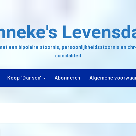
nneke's Levensd
et een bipolaire stoornis, persoonlijkheidsstoornis en ch
suïcidaliteit
Koop ‘Dansen’
Abonneren
Algemene voorwaa