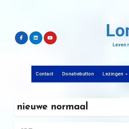
Ga
naar
de
Lo
inhoud
Leven m
Contact
Donatiebutton
Lezingen
nieuwe normaal