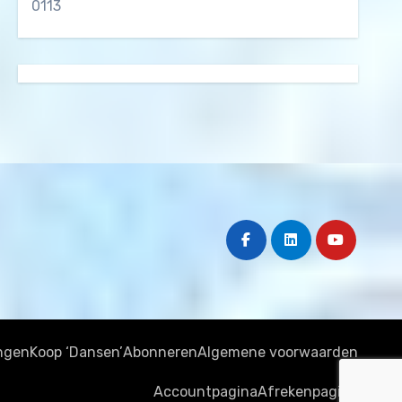
0113
ngen
Koop ‘Dansen’
Abonneren
Algemene voorwaarden
Accountpagina
Afrekenpagina