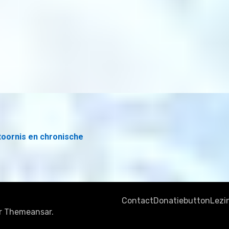
toornis en chronische
Contact
Donatiebutton
Lezi
r
Themeansar
.