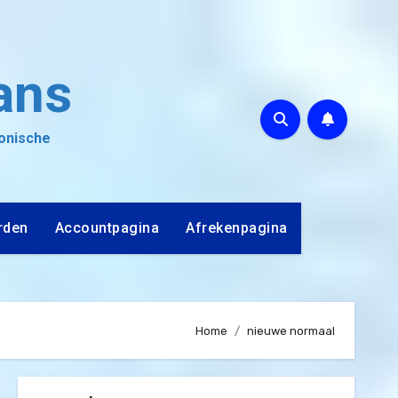
ans
ronische
rden
Accountpagina
Afrekenpagina
Home
nieuwe normaal