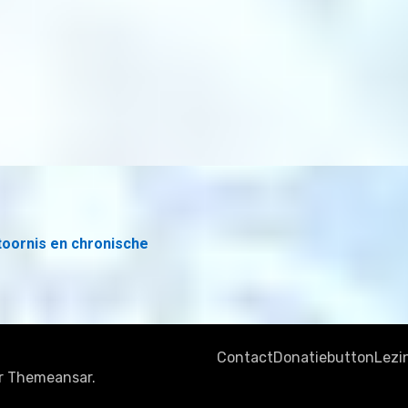
toornis en chronische
Contact
Donatiebutton
Lezi
r
Themeansar
.