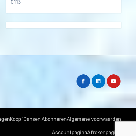
0113
ngen
Koop ‘Dansen’
Abonneren
Algemene voorwaarden
Accountpagina
Afrekenpagina