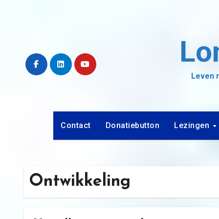
Ga
naar
de
Lo
inhoud
Leven m
Contact
Donatiebutton
Lezingen
Ontwikkeling