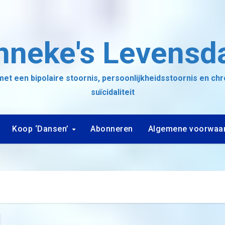
nneke's Levensd
et een bipolaire stoornis, persoonlijkheidsstoornis en ch
suïcidaliteit
Koop ‘Dansen’
Abonneren
Algemene voorwaa