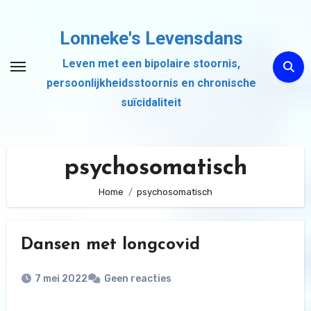
Ga
naar
Lonneke's Levensdans
de
Leven met een bipolaire stoornis,
inhoud
persoonlijkheidsstoornis en chronische
suïcidaliteit
psychosomatisch
Home
psychosomatisch
Dansen met longcovid
7 mei 2022
Geen reacties