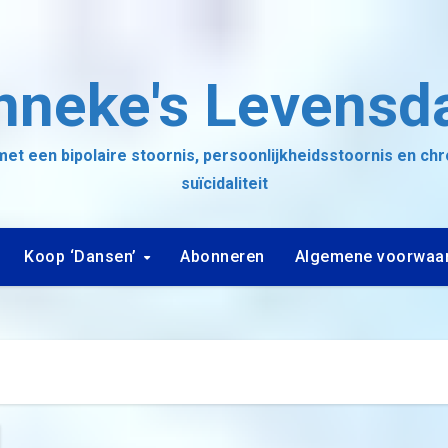
nneke's Levensd
et een bipolaire stoornis, persoonlijkheidsstoornis en ch
suïcidaliteit
Koop ‘Dansen’
Abonneren
Algemene voorwaa