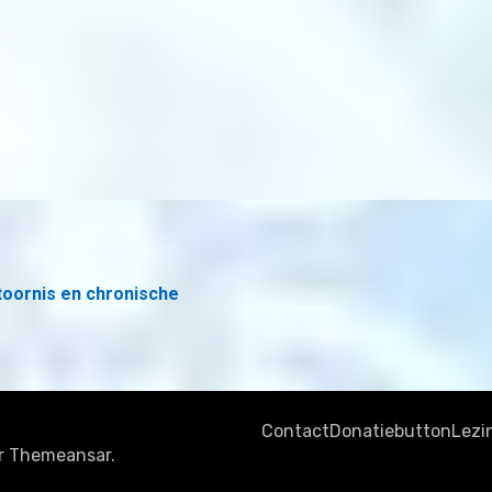
toornis en chronische
Contact
Donatiebutton
Lezi
r
Themeansar
.