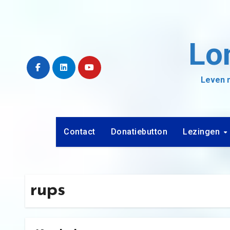
Ga
naar
de
Lo
inhoud
Leven m
Contact
Donatiebutton
Lezingen
rups