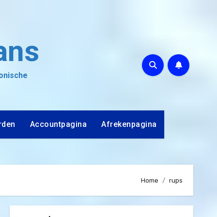
ans
ronische
rden
Accountpagina
Afrekenpagina
Home
rups