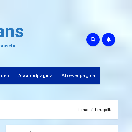
ans
ronische
rden
Accountpagina
Afrekenpagina
Home
terugblik