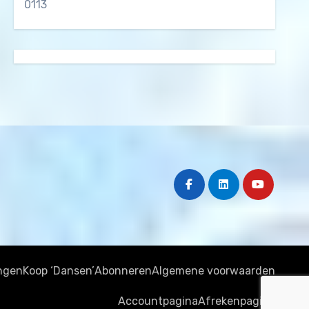
0113
ngen
Koop ‘Dansen’
Abonneren
Algemene voorwaarden
Accountpagina
Afrekenpagina