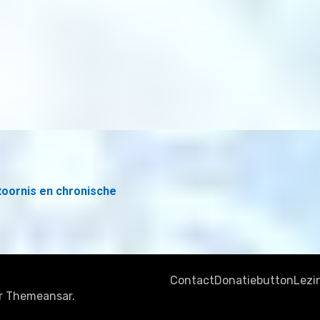
toornis en chronische
Contact
Donatiebutton
Lezi
r
Themeansar
.