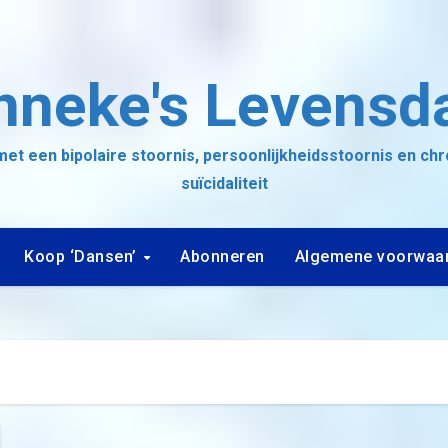
nneke's Levensd
et een bipolaire stoornis, persoonlijkheidsstoornis en ch
suïcidaliteit
Koop ‘Dansen’
Abonneren
Algemene voorwaa