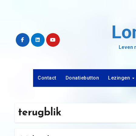
Ga
naar
de
Lo
inhoud
Leven m
Contact
Donatiebutton
Lezingen
terugblik