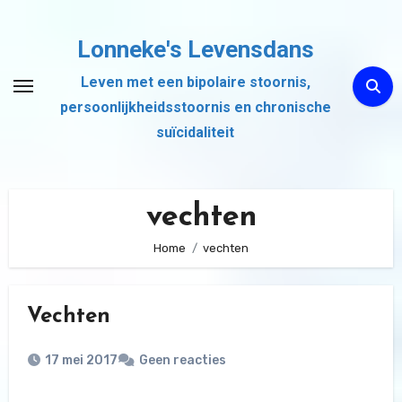
Ga
naar
Lonneke's Levensdans
de
Leven met een bipolaire stoornis,
inhoud
persoonlijkheidsstoornis en chronische
suïcidaliteit
vechten
Home
vechten
Vechten
17 mei 2017
Geen reacties