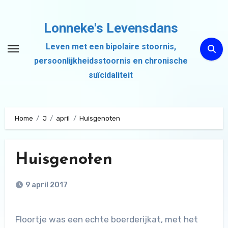
Ga
naar
Lonneke's Levensdans
de
Leven met een bipolaire stoornis,
inhoud
persoonlijkheidsstoornis en chronische
suïcidaliteit
Home
J
april
Huisgenoten
Huisgenoten
9 april 2017
Floortje was een echte boerderijkat, met het