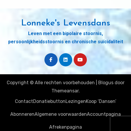
Lonneke's Levensdans
Leven met een bipolaire stoornis,
persoonlijkheidsstoornis en chronische suïcidaliteit
Copyright © Alle rechten voorbehouden
|
Blogus
door
Themeansar
.
Contact
Donatiebutton
Lezingen
Koop ‘Dansen’
Abonneren
Algemene voorwaarden
Accountpagina
Afrekenpagina