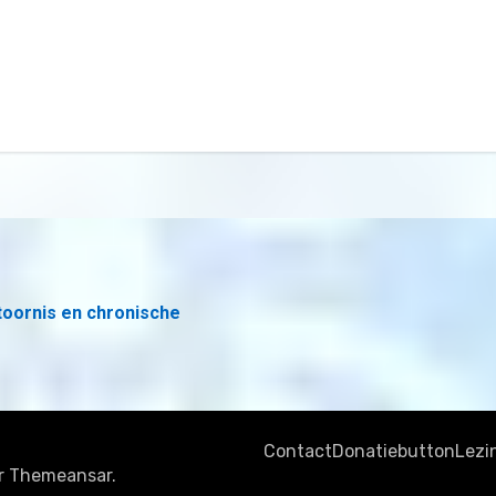
toornis en chronische
Contact
Donatiebutton
Lezi
r
Themeansar
.