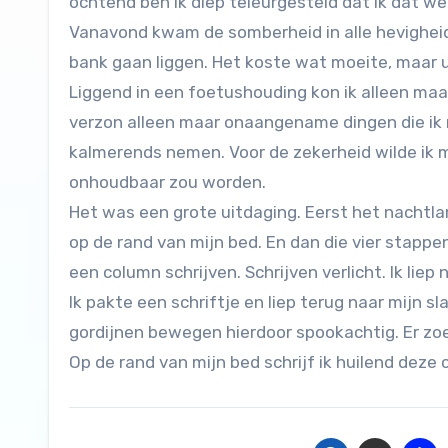
ochtend ben ik diep teleurgesteld dat ik dat we
Vanavond kwam de somberheid in alle hevigheid 
bank gaan liggen. Het koste wat moeite, maar ui
Liggend in een foetushouding kon ik alleen maar
verzon alleen maar onaangename dingen die ik 
kalmerends nemen. Voor de zekerheid wilde ik 
onhoudbaar zou worden.
Het was een grote uitdaging. Eerst het nachtla
op de rand van mijn bed. En dan die vier stappen 
een column schrijven. Schrijven verlicht. Ik lie
Ik pakte een schriftje en liep terug naar mijn s
gordijnen bewegen hierdoor spookachtig. Er zo
Op de rand van mijn bed schrijf ik huilend deze 