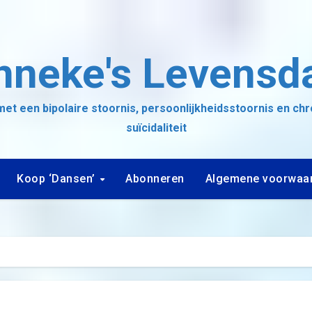
nneke's Levensd
et een bipolaire stoornis, persoonlijkheidsstoornis en ch
suïcidaliteit
Koop ‘Dansen’
Abonneren
Algemene voorwaa