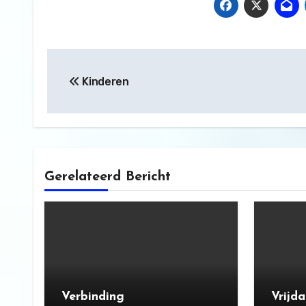
Bericht
Kinderen
navigatie
Gerelateerd Bericht
Verbinding
Vrijd