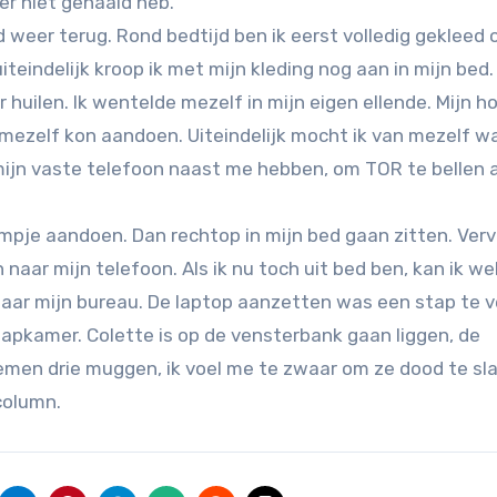
er niet gehaald heb.
weer terug. Rond bedtijd ben ik eerst volledig gekleed 
teindelijk kroop ik met mijn kleding nog aan in mijn bed.
 huilen. Ik wentelde mezelf in mijn eigen ellende. Mijn h
mezelf kon aandoen. Uiteindelijk mocht ik van mezelf w
mijn vaste telefoon naast me hebben, om TOR te bellen a
mpje aandoen. Dan rechtop in mijn bed gaan zitten. Ver
naar mijn telefoon. Als ik nu toch uit bed ben, kan ik wel
p naar mijn bureau. De laptop aanzetten was een stap te v
laapkamer. Colette is op de vensterbank gaan liggen, de
emen drie muggen, ik voel me te zwaar om ze dood te sl
column.