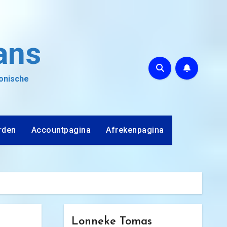
ans
ronische
rden
Accountpagina
Afrekenpagina
Lonneke Tomas