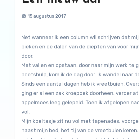
15 augustus 2017
Net wanneer ik een column wil schrijven dat mijn episodes tot mijn grote opluchting weer de hoogte van de
pieken en de dalen van de diepten van voor mij
door.
Met vallen en opstaan, door naar mijn werk te
poetshulp, kom ik de dag door. Ik wandel naar 
Sinds een aantal dagen heb ik vreetbuien. Overda
ging er al een zak kroepoek doorheen, verder at
appelmoes leeg gelepeld. Toen ik afgelopen na
vol.
Mijn koeltasje zit nu vol met tapenades, voorg
naast mijn bed, het tij van de vreetbuien keren.