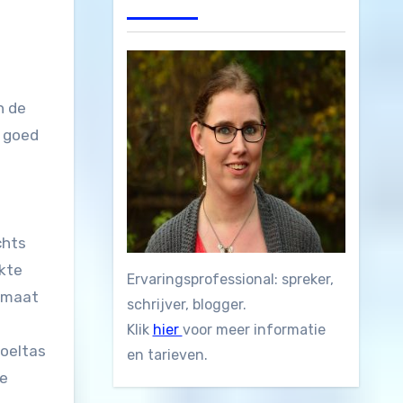
e goed
chts
akte
Ervaringsprofessional: spreker,
e maat
schrijver, blogger.
Klik
hier
voor meer informatie
koeltas
en tarieven.
ke