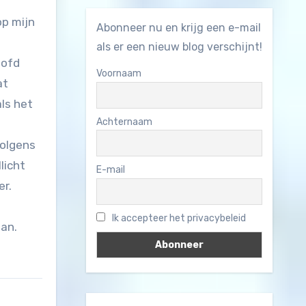
op mijn
Abonneer nu en krijg een e-mail
als er een nieuw blog verschijnt!
oofd
Voornaam
at
ls het
Achternaam
volgens
licht
E-mail
er.
Ik accepteer het privacybeleid
aan.