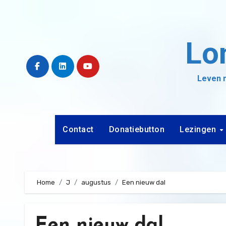
Ga
naar
de
Lo
inhoud
Leven m
Contact
Donatiebutton
Lezingen
Home
J
augustus
Een nieuw dal
Een nieuw dal