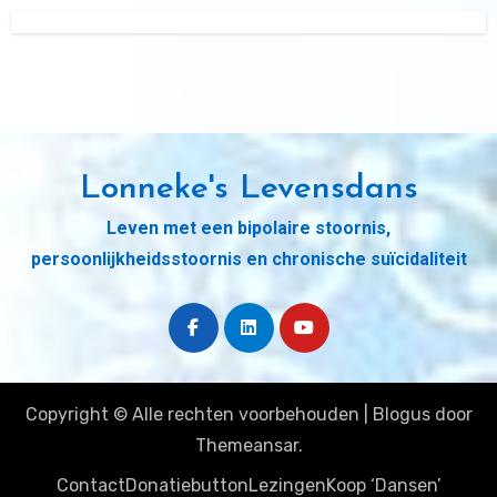
Lonneke's Levensdans
Leven met een bipolaire stoornis,
persoonlijkheidsstoornis en chronische suïcidaliteit
Copyright © Alle rechten voorbehouden
|
Blogus
door
Themeansar
.
Contact
Donatiebutton
Lezingen
Koop ‘Dansen’