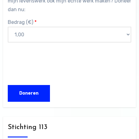
mijn levenswerk ook mijn echte werk maken? Doneer
dan nu:
Bedrag (
€
)
*
Stichting 113