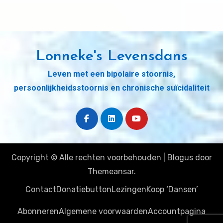
Lonneke's Levensdans
Leven met een bipolaire stoornis,
persoonlijkheidsstoornis en chronische suïcidaliteit
Copyright © Alle rechten voorbehouden
|
Blogus
door
Themeansar
.
Contact
Donatiebutton
Lezingen
Koop ‘Dansen’
Abonneren
Algemene voorwaarden
Accountpagina