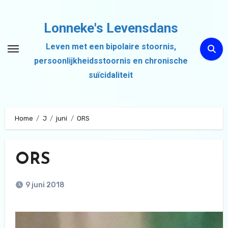
Ga
naar
Lonneke's Levensdans
de
Leven met een bipolaire stoornis,
inhoud
persoonlijkheidsstoornis en chronische
suïcidaliteit
Home
J
juni
ORS
ORS
9 juni 2018