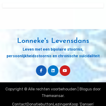
Lonneke's Levensdans
Leven met een bipolaire stoornis,
persoonlijkheidsstoornis en chronische suïcidaliteit
Copyright © Alle rechten voorbehouden
|
Blogus
door
Themeansar
.
Contact
Donatiebutton
Lezingen
Koop ‘Dansen’