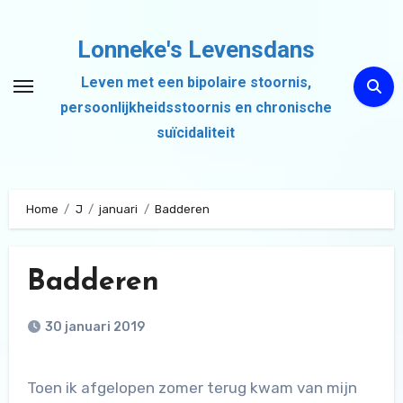
Ga
naar
Lonneke's Levensdans
de
Leven met een bipolaire stoornis,
inhoud
persoonlijkheidsstoornis en chronische
suïcidaliteit
Home
J
januari
Badderen
Badderen
30 januari 2019
Toen ik afgelopen zomer terug kwam van mijn