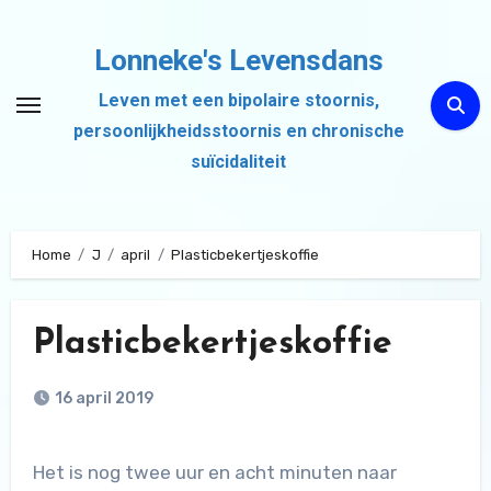
Ga
naar
Lonneke's Levensdans
de
Leven met een bipolaire stoornis,
inhoud
persoonlijkheidsstoornis en chronische
suïcidaliteit
Home
J
april
Plasticbekertjeskoffie
Plasticbekertjeskoffie
16 april 2019
Het is nog twee uur en acht minuten naar