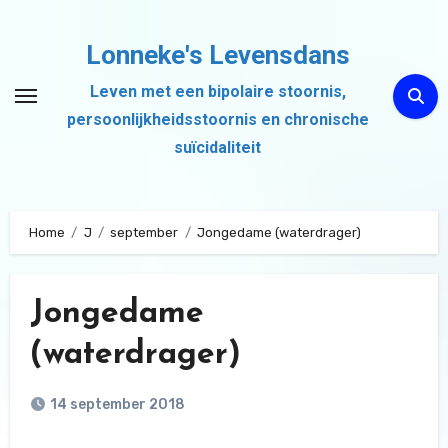
Ga
naar
Lonneke's Levensdans
de
Leven met een bipolaire stoornis,
inhoud
persoonlijkheidsstoornis en chronische
suïcidaliteit
Home
J
september
Jongedame (waterdrager)
Jongedame
(waterdrager)
14 september 2018