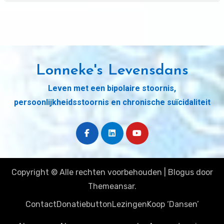
Lonneke's Levensdans
Leven met een bipolaire stoornis,
persoonlijkheidsstoornis en chronische suïcidaliteit
Copyright © Alle rechten voorbehouden
|
Blogus
door
Themeansar
.
Contact
Donatiebutton
Lezingen
Koop ‘Dansen’