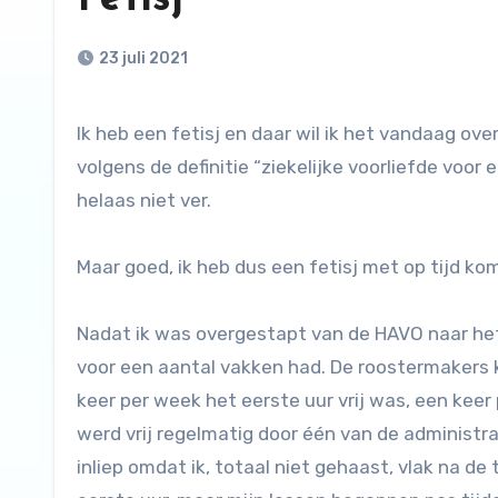
23 juli 2021
Ik heb een fetisj en daar wil ik het vandaag over hebben. Ik heb er trouwens wel meer dan eentje, tenminste
volgens de definitie “ziekelijke voorliefde voor
helaas niet ver.
Maar goed, ik heb dus een fetisj met op tijd ko
Nadat ik was overgestapt van de HAVO naar het 
voor een aantal vakken had. De roostermakers 
keer per week het eerste uur vrij was, een keer
werd vrij regelmatig door één van de administr
inliep omdat ik, totaal niet gehaast, vlak na de