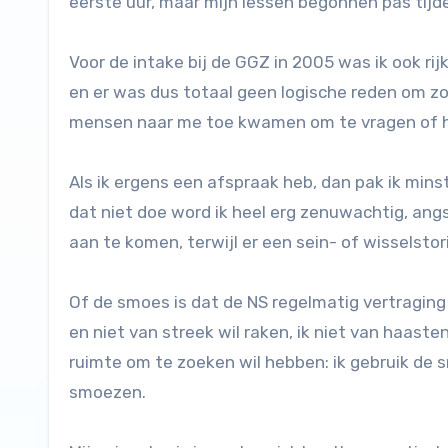
eerste uur, maar mijn lessen begonnen pas tijd
Voor de intake bij de GGZ in 2005 was ik ook rij
en er was dus totaal geen logische reden om zo
mensen naar me toe kwamen om te vragen of het
Als ik ergens een afspraak heb, dan pak ik minst
dat niet doe word ik heel erg zenuwachtig, angs
aan te komen, terwijl er een sein- of wisselstori
Of de smoes is dat de NS regelmatig vertraging 
en niet van streek wil raken, ik niet van haast
ruimte om te zoeken wil hebben: ik gebruik de sm
smoezen.