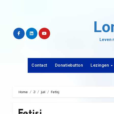
Ga
naar
de
Lo
inhoud
Leven m
Contact
Donatiebutton
Lezingen
Home
J
juli
Fetisj
Fetisj