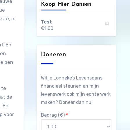
nieuwe
Koop Hier Dansen
nue
ste, ik
Test
€
1,00
f. En
ten
Doneren
ne ben
Wil je Lonneke’s Levensdans
financieel steunen en mijn
 te
levenswerk ook mijn echte werk
dat de
maken? Doneer dan nu:
. En
ap voor
Bedrag (
€
)
*