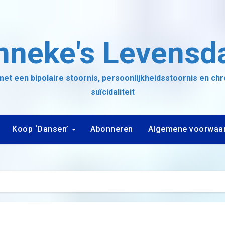
nneke's Levensd
et een bipolaire stoornis, persoonlijkheidsstoornis en ch
suïcidaliteit
Koop ‘Dansen’
Abonneren
Algemene voorwaa