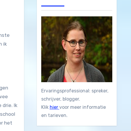
m ik
ngen
Ervaringsprofessional: spreker,
twee
schrijver, blogger.
drie. Ik
Klik
hier
voor meer informatie
 school
en tarieven.
or het