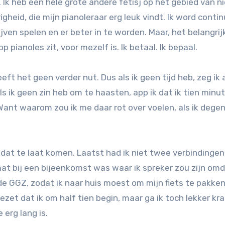
h. Ik heb een hele grote andere fetisj op het gebied van 
heid, die mijn pianoleraar erg leuk vindt. Ik word conti
ven spelen en er beter in te worden. Maar, het belangrijk
 pianoles zit, voor mezelf is. Ik betaal. Ik bepaal.
t het geen verder nut. Dus als ik geen tijd heb, zeg ik a
 als ik geen zin heb om te haasten, app ik dat ik tien minu
 Want waarom zou ik me daar rot over voelen, als ik dege
: dat te laat komen. Laatst had ik niet twee verbindingen
at bij een bijeenkomst was waar ik spreker zou zijn om
 de GGZ, zodat ik naar huis moest om mijn fiets te pakken
zet dat ik om half tien begin, maar ga ik toch lekker kr
e erg lang is.