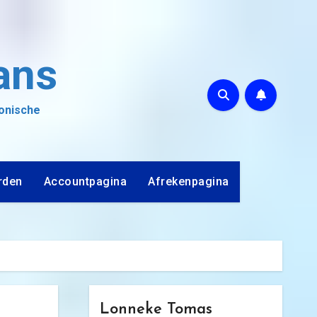
ans
ronische
rden
Accountpagina
Afrekenpagina
Lonneke Tomas