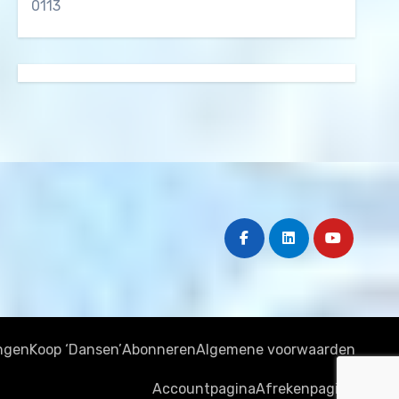
0113
ngen
Koop ‘Dansen’
Abonneren
Algemene voorwaarden
Accountpagina
Afrekenpagina