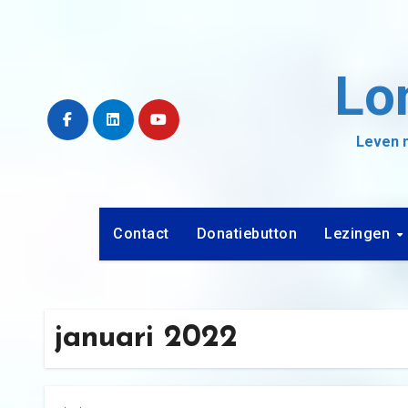
Ga
naar
de
Lo
inhoud
Leven m
Contact
Donatiebutton
Lezingen
januari 2022