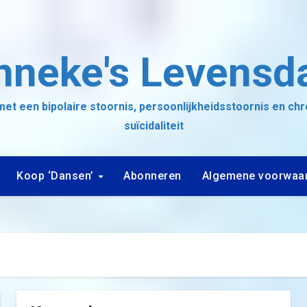
nneke's Levensd
et een bipolaire stoornis, persoonlijkheidsstoornis en ch
suïcidaliteit
Koop ‘Dansen’
Abonneren
Algemene voorwaa