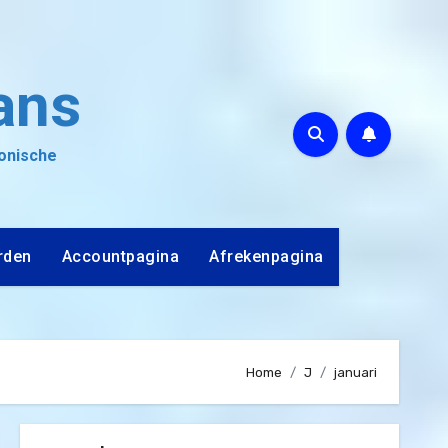
ans
ronische
rden
Accountpagina
Afrekenpagina
Home
J
januari