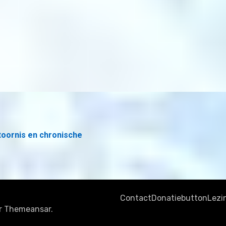
toornis en chronische
Contact
Donatiebutton
Lezi
r
Themeansar
.