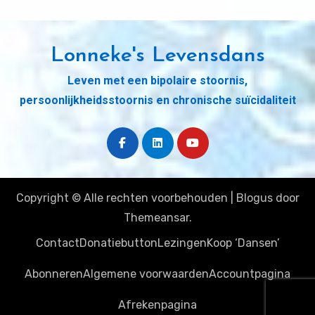
Lonneke's Levensdans
Leven met een bipolaire stoornis,
persoonlijkheidsstoornis en chronische suïcidaliteit
Copyright © Alle rechten voorbehouden
|
Blogus
door
Themeansar
.
Contact
Donatiebutton
Lezingen
Koop ‘Dansen’
Abonneren
Algemene voorwaarden
Accountpagina
Afrekenpagina