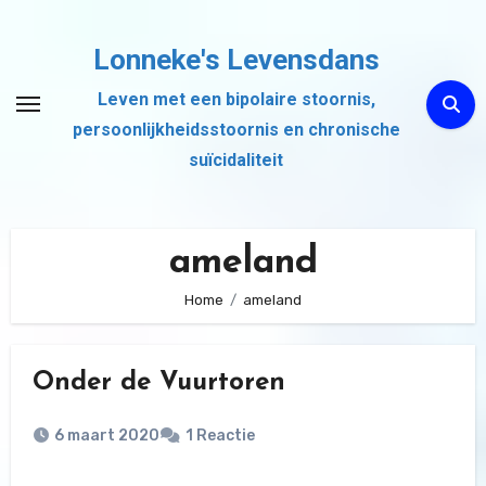
Ga
naar
Lonneke's Levensdans
de
Leven met een bipolaire stoornis,
inhoud
persoonlijkheidsstoornis en chronische
suïcidaliteit
ameland
Home
ameland
Onder de Vuurtoren
6 maart 2020
1 Reactie