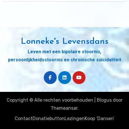
Lonneke's Levensdans
Leven met een bipolaire stoornis,
persoonlijkheidsstoornis en chronische suïcidaliteit
Copyright © Alle rechten voorbehouden
|
Blogus
door
Themeansar
.
Contact
Donatiebutton
Lezingen
Koop ‘Dansen’