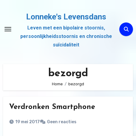
Ga
naar
Lonneke's Levensdans
de
Leven met een bipolaire stoornis,
inhoud
persoonlijkheidsstoornis en chronische
suïcidaliteit
bezorgd
Home
bezorgd
Verdronken Smartphone
19 mei 2017
Geen reacties