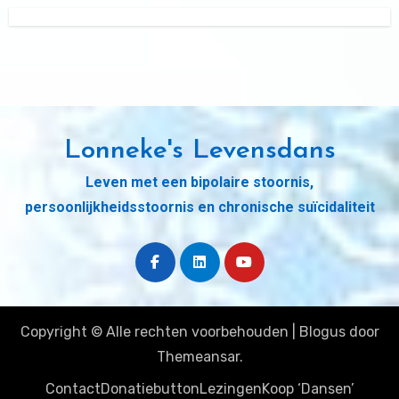
Lonneke's Levensdans
Leven met een bipolaire stoornis,
persoonlijkheidsstoornis en chronische suïcidaliteit
Copyright © Alle rechten voorbehouden
|
Blogus
door
Themeansar
.
Contact
Donatiebutton
Lezingen
Koop ‘Dansen’