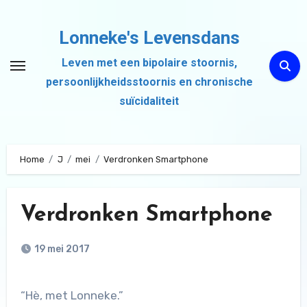
Ga
naar
Lonneke's Levensdans
de
Leven met een bipolaire stoornis,
inhoud
persoonlijkheidsstoornis en chronische
suïcidaliteit
Home
J
mei
Verdronken Smartphone
Verdronken Smartphone
19 mei 2017
“Hè, met Lonneke.”