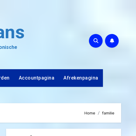
ans
ronische
rden
Accountpagina
Afrekenpagina
Home
familie