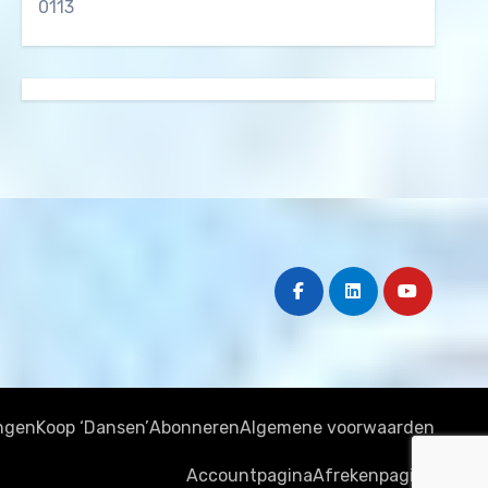
0113
ngen
Koop ‘Dansen’
Abonneren
Algemene voorwaarden
Accountpagina
Afrekenpagina