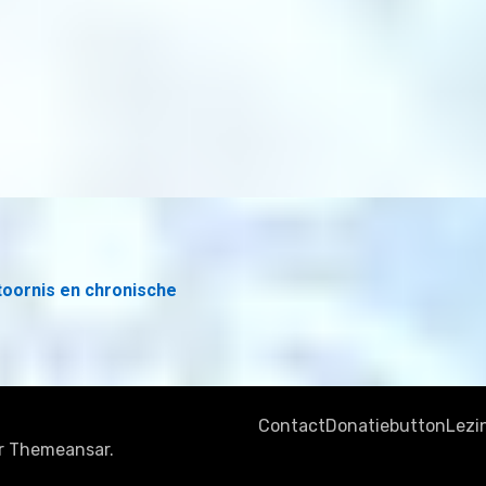
toornis en chronische
Contact
Donatiebutton
Lezi
r
Themeansar
.