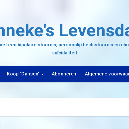
nneke's Levensd
et een bipolaire stoornis, persoonlijkheidsstoornis en ch
suïcidaliteit
Koop ‘Dansen’
Abonneren
Algemene voorwaa