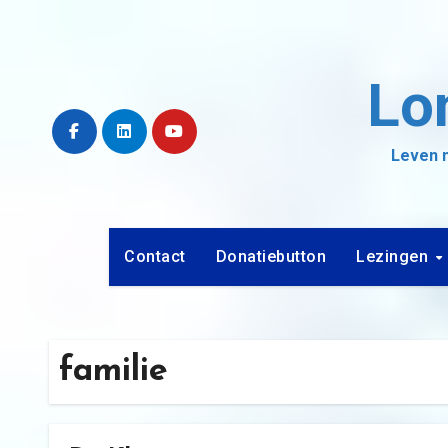
Ga
naar
de
Lo
inhoud
Leven m
Contact
Donatiebutton
Lezingen
familie