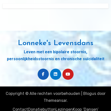
Lonneke's Levensdans
Leven met een bipolaire stoornis,
persoonlijkheidsstoornis en chronische suïcidaliteit
Copyright © Alle rechten voorbehouden
|
Blogus
door
Themeansar
.
Contact
Donatiebutton
Lezingen
Koop ‘Dansen’