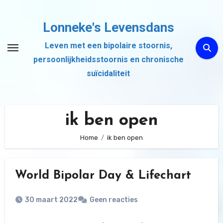
Ga
naar
Lonneke's Levensdans
de
Leven met een bipolaire stoornis,
inhoud
persoonlijkheidsstoornis en chronische
suïcidaliteit
ik ben open
Home
ik ben open
World Bipolar Day & Lifechart
30 maart 2022
Geen reacties