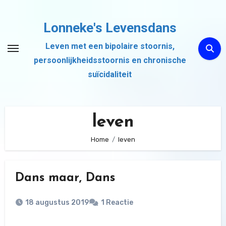
Ga
naar
Lonneke's Levensdans
de
Leven met een bipolaire stoornis,
inhoud
persoonlijkheidsstoornis en chronische
suïcidaliteit
leven
Home
leven
Dans maar, Dans
18 augustus 2019
1 Reactie