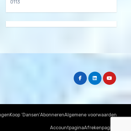
0113
ngen
Koop ‘Dansen’
Abonneren
Algemene voorwaarden
Accountpagina
Afrekenpagina