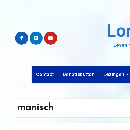
Ga
naar
de
Lo
inhoud
Leven m
Contact
Donatiebutton
Lezingen
manisch