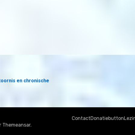
toornis en chronische
Contact
Donatiebutton
Lezi
r
Themeansar
.