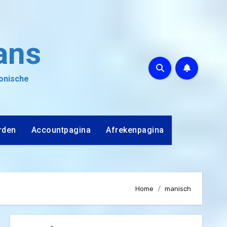
ans
ronische
rden
Accountpagina
Afrekenpagina
Home
manisch