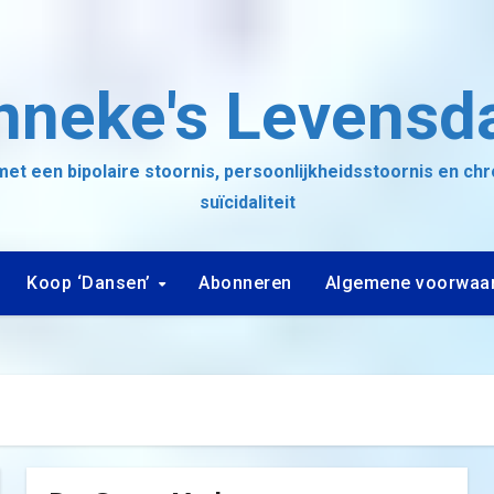
nneke's Levensd
et een bipolaire stoornis, persoonlijkheidsstoornis en ch
suïcidaliteit
Koop ‘Dansen’
Abonneren
Algemene voorwaa