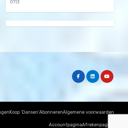
0113
ngen
Koop ‘Dansen’
Abonneren
Algemene voorwaarden
Accountpagina
Afrekenpagina