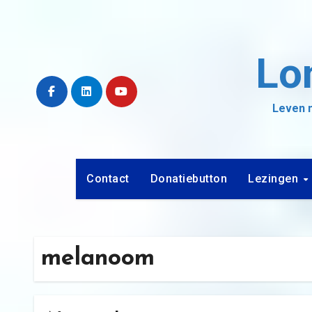
Ga
naar
de
Lo
inhoud
Leven m
Contact
Donatiebutton
Lezingen
melanoom