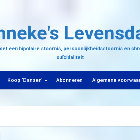
nneke's Levensd
et een bipolaire stoornis, persoonlijkheidsstoornis en ch
suïcidaliteit
Koop ‘Dansen’
Abonneren
Algemene voorwaa