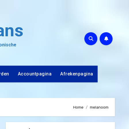
ans
ronische
rden
Accountpagina
Afrekenpagina
Home
melanoom