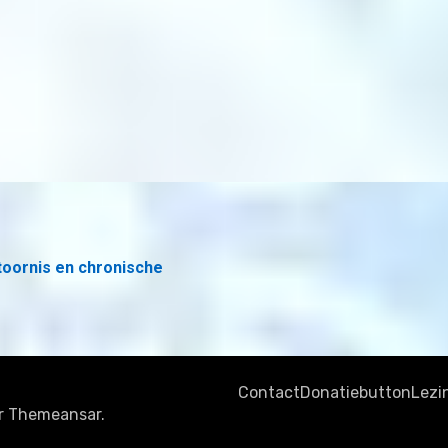
toornis en chronische
Contact
Donatiebutton
Lezi
r
Themeansar
.