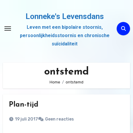
Ga
naar
Lonneke's Levensdans
de
Leven met een bipolaire stoornis,
inhoud
persoonlijkheidsstoornis en chronische
suïcidaliteit
ontstemd
Home
ontstemd
Plan-tijd
19 juli 2017
Geen reacties