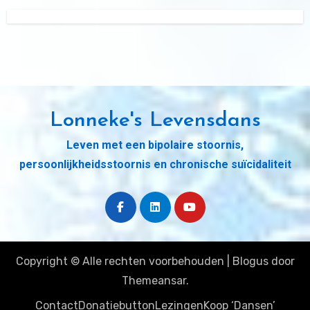
Lonneke's Levensdans
Leven met een bipolaire stoornis,
persoonlijkheidsstoornis en chronische suïcidaliteit
Copyright © Alle rechten voorbehouden
|
Blogus
door
Themeansar
.
Contact
Donatiebutton
Lezingen
Koop ‘Dansen’