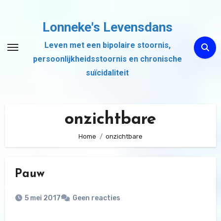
Ga
naar
Lonneke's Levensdans
de
Leven met een bipolaire stoornis,
inhoud
persoonlijkheidsstoornis en chronische
suïcidaliteit
onzichtbare
Home
onzichtbare
Pauw
5 mei 2017
Geen reacties