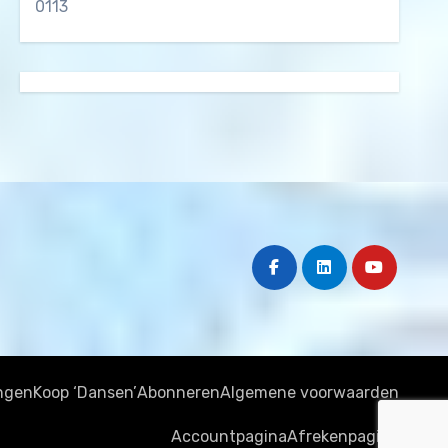
0113
ngen
Koop ‘Dansen’
Abonneren
Algemene voorwaarden
Accountpagina
Afrekenpagina