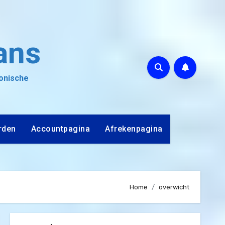
ans
ronische
rden
Accountpagina
Afrekenpagina
Home
overwicht