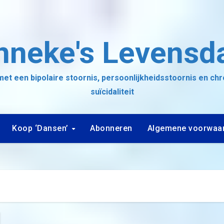
nneke's Levensd
et een bipolaire stoornis, persoonlijkheidsstoornis en ch
suïcidaliteit
Koop ‘Dansen’
Abonneren
Algemene voorwaa