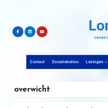
Ga
naar
de
Lo
inhoud
Leven m
Contact
Donatiebutton
Lezingen
overwicht