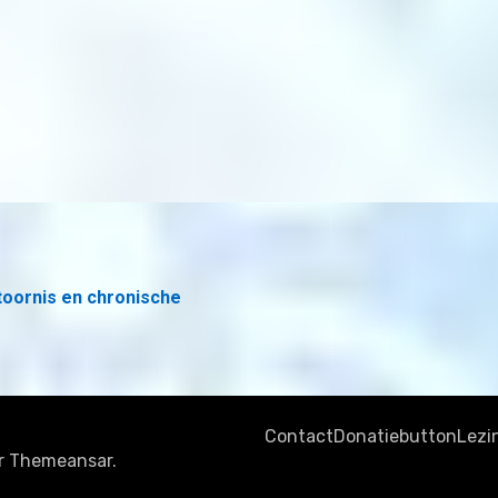
toornis en chronische
Contact
Donatiebutton
Lezi
r
Themeansar
.