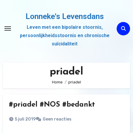
Ga
naar
Lonneke's Levensdans
de
Leven met een bipolaire stoornis,
inhoud
persoonlijkheidsstoornis en chronische
suïcidaliteit
priadel
Home
priadel
#priadel #NOS #bedankt
5 juli 2019
Geen reacties