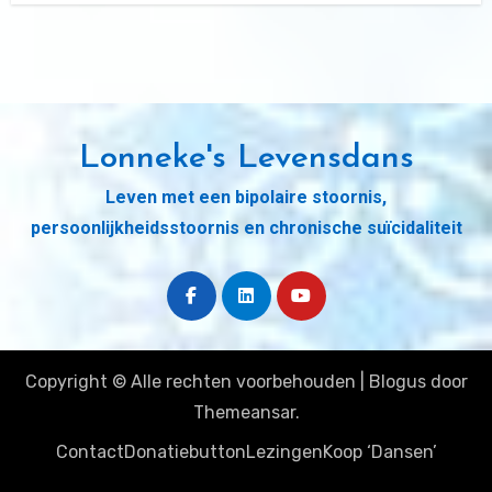
Lonneke's Levensdans
Leven met een bipolaire stoornis,
persoonlijkheidsstoornis en chronische suïcidaliteit
Copyright © Alle rechten voorbehouden
|
Blogus
door
Themeansar
.
Contact
Donatiebutton
Lezingen
Koop ‘Dansen’