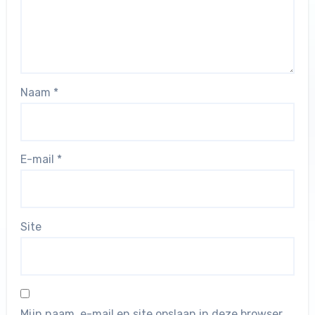
Naam
*
E-mail
*
Site
Mijn naam, e-mail en site opslaan in deze browser