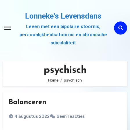
Ga
naar
Lonneke's Levensdans
de
Leven met een bipolaire stoornis,
inhoud
persoonlijkheidsstoornis en chronische
suïcidaliteit
psychisch
Home
psychisch
Balanceren
4 augustus 2022
Geen reacties