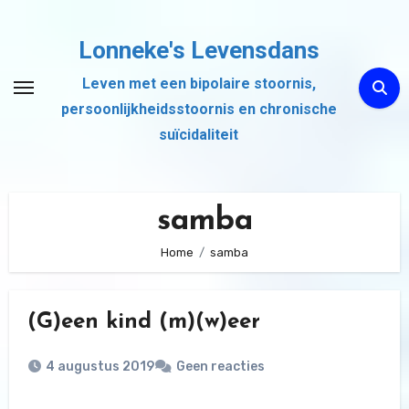
Ga
naar
Lonneke's Levensdans
de
Leven met een bipolaire stoornis,
inhoud
persoonlijkheidsstoornis en chronische
suïcidaliteit
samba
Home
samba
(G)een kind (m)(w)eer
4 augustus 2019
Geen reacties