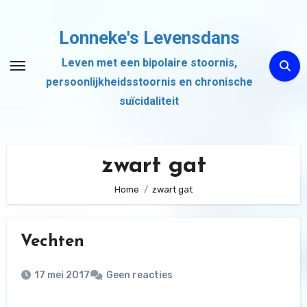
Ga
naar
Lonneke's Levensdans
de
Leven met een bipolaire stoornis,
inhoud
persoonlijkheidsstoornis en chronische
suïcidaliteit
zwart gat
Home
zwart gat
Vechten
17 mei 2017
Geen reacties