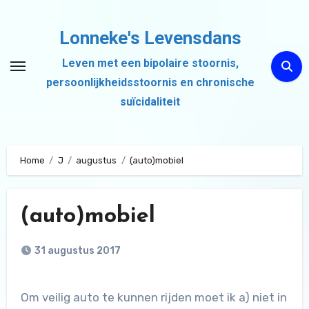
Ga
naar
Lonneke's Levensdans
de
Leven met een bipolaire stoornis,
inhoud
persoonlijkheidsstoornis en chronische
suïcidaliteit
Home
J
augustus
(auto)mobiel
(auto)mobiel
31 augustus 2017
Om veilig auto te kunnen rijden moet ik a) niet in