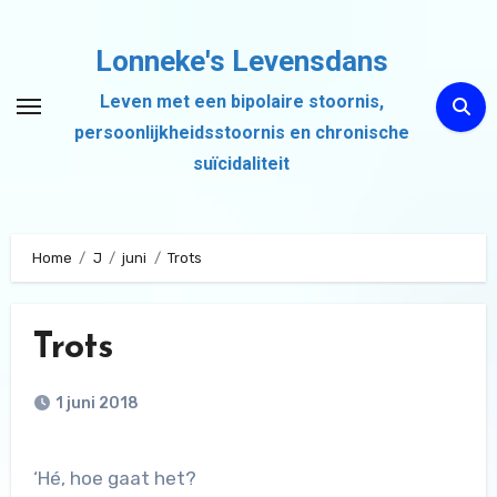
Ga
naar
Lonneke's Levensdans
de
Leven met een bipolaire stoornis,
inhoud
persoonlijkheidsstoornis en chronische
suïcidaliteit
Home
J
juni
Trots
Trots
1 juni 2018
‘Hé, hoe gaat het?