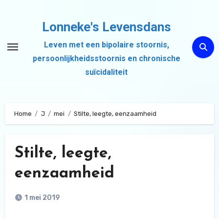
Ga
naar
Lonneke's Levensdans
de
Leven met een bipolaire stoornis,
inhoud
persoonlijkheidsstoornis en chronische
suïcidaliteit
Home
J
mei
Stilte, leegte, eenzaamheid
Stilte, leegte,
eenzaamheid
1 mei 2019