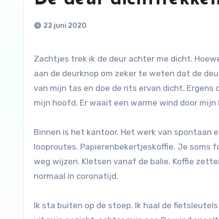
22 juni 2020
Zachtjes trek ik de deur achter me dicht. Hoewel er nog een paar mensen in het pand zijn duw en trek stevig
aan de deurknop om zeker te weten dat de deur i
van mijn tas en doe de rits ervan dicht. Ergens o
mijn hoofd. Er waait een warme wind door mijn h
Binnen is het kantoor. Het werk van spontaan 
looproutes. Papierenbekertjeskoffie. Je soms
weg wijzen. Kletsen vanaf de balie. Koffie zet
normaal in coronatijd.
Ik sta buiten op de stoep. Ik haal de fietsleutels