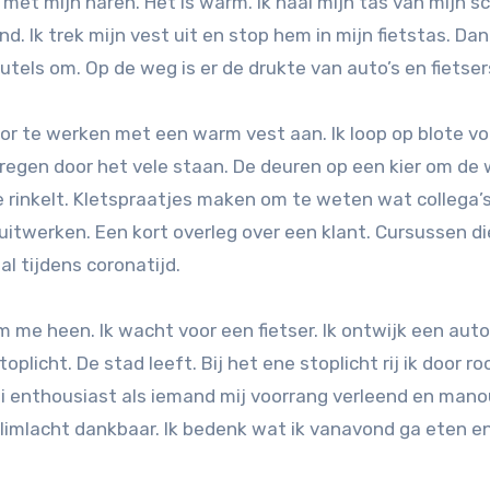
t met mijn haren. Het is warm. Ik haal mijn tas van mijn 
. Ik trek mijn vest uit en stop hem in mijn fietstas. Dan 
eutels om. Op de weg is er de drukte van auto’s en fietser
toor te werken met een warm vest aan. Ik loop op blote v
kregen door het vele staan. De deuren op een kier om de
e rinkelt. Kletspraatjes maken om te weten wat collega’
itwerken. Een kort overleg over een klant. Cursussen di
l tijdens coronatijd.
m me heen. Ik wacht voor een fietser. Ik ontwijk een auto.
licht. De stad leeft. Bij het ene stoplicht rij ik door roo
ai enthousiast als iemand mij voorrang verleend en mano
glimlacht dankbaar. Ik bedenk wat ik vanavond ga eten e