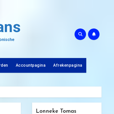
ans
ronische
rden
Accountpagina
Afrekenpagina
Lonneke Tomas