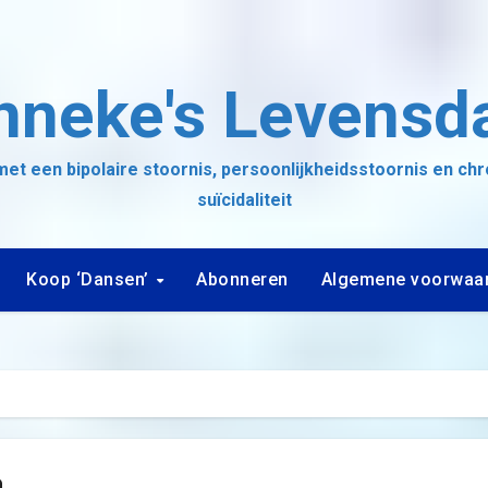
nneke's Levensd
et een bipolaire stoornis, persoonlijkheidsstoornis en ch
suïcidaliteit
Koop ‘Dansen’
Abonneren
Algemene voorwaa
n