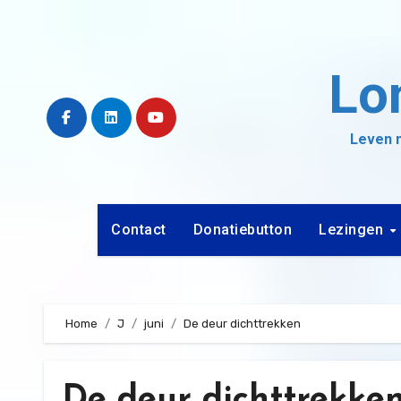
Ga
naar
de
Lo
inhoud
Leven m
Contact
Donatiebutton
Lezingen
Home
J
juni
De deur dichttrekken
De deur dichttrekke