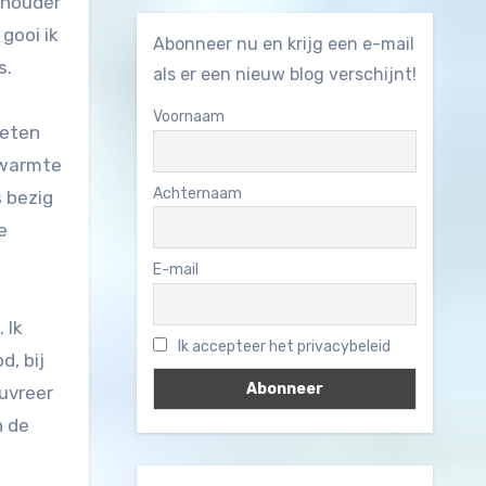
schouder
gooi ik
Abonneer nu en krijg een e-mail
s.
als er een nieuw blog verschijnt!
Voornaam
oeten
 warmte
Achternaam
s bezig
e
E-mail
 Ik
Ik accepteer het privacybeleid
d, bij
uvreer
n de