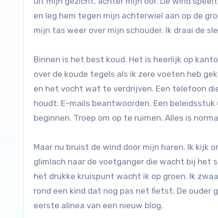
uit mijn gezicht, achter mijn oor. De wind speel
en leg hem tegen mijn achterwiel aan op de grond
mijn tas weer over mijn schouder. Ik draai de sl
Binnen is het best koud. Het is heerlijk op kan
over de koude tegels als ik zere voeten heb ge
en het vocht wat te verdrijven. Een telefoon di
houdt. E-mails beantwoorden. Een beleidsstuk u
beginnen. Troep om op te ruimen. Alles is normaa
Maar nu bruist de wind door mijn haren. Ik kijk o
glimlach naar de voetganger die wacht bij het stop
het drukke kruispunt wacht ik op groen. Ik zwa
rond een kind dat nog pas net fietst. De ouder 
eerste alinea van een nieuw blog.