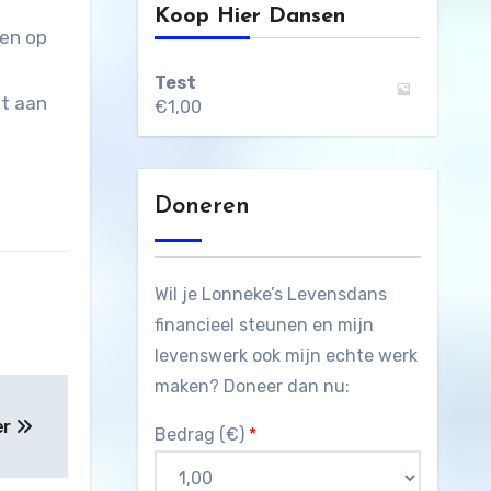
Koop Hier Dansen
een op
Test
nt aan
€
1,00
Doneren
Wil je Lonneke’s Levensdans
financieel steunen en mijn
levenswerk ook mijn echte werk
maken? Doneer dan nu:
er
Bedrag (
€
)
*